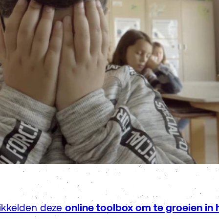
wikkelden deze
online toolbox om te groeien in 