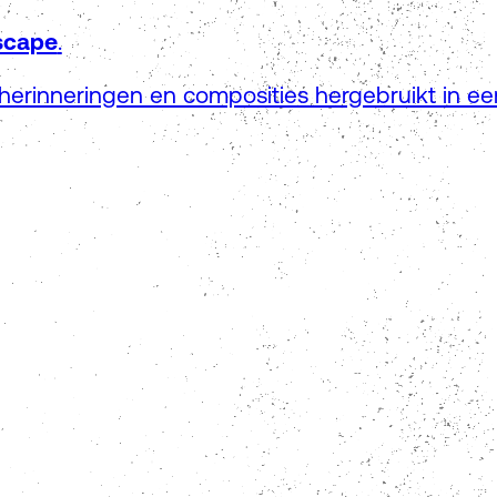
scape
.
 herinneringen en composities hergebruikt in ee