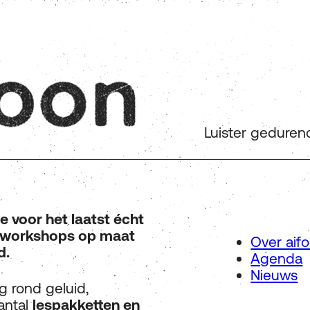
Luister gedurende vij
e voor het laatst écht
 workshops op maat
Over aif
d.
Agenda
Nieuws
ag rond geluid,
aantal
lespakketten en