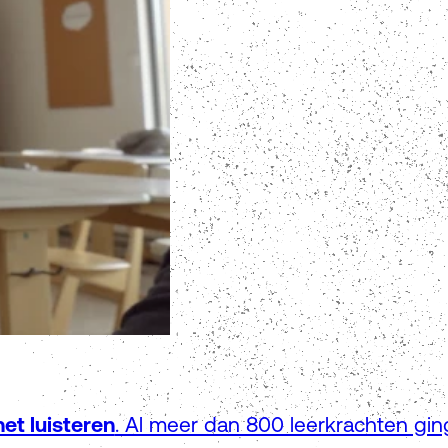
het luisteren
. Al meer dan 800 leerkrachten gi