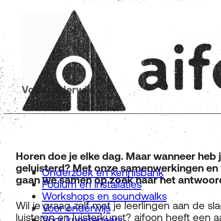
Voor onderwijs
Horen doe je elke dag. Maar wanneer heb j
geluisterd? Met onze
samenwerkingen en
Onderzoek en kennisbank
gaan we samen op zoek naar het antwoor
Podium en installaties
Workshops en soundwalks
Wil je graag zelf met je leerlingen aan de sl
Voor onderwijs
luisteren en luisterkunst? aifoon heeft een 
Voor kunstenaars