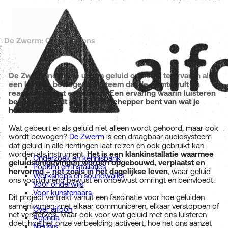
De Zwerm: Compositions
De Zwerm nodigt je uit om geluid opnieuw te ervaren als
een levend, bewegend systeem dat de ruimte vult en
reageert op wat er gebeurt. Een ervaring waarin luisteren
beweging wordt en jij medeschepper bent van wat je
hoort.
Wat gebeurt er als geluid niet alleen wordt gehoord, maar ook
wordt bewogen?
De Zwerm
is een draagbaar audiosysteem
dat geluid in alle richtingen laat reizen en ook gebruikt kan
worden als instrument.
Het is een klankinstallatie waarmee
Onderzoek en kennisbank
geluidsomgevingen worden opgebouwd, verplaatst en
Podium en installaties
hervormd – net zoals in het dagelijkse leven
, waar geluid
Workshops en soundwalks
ons voortdurend bewust en onbewust omringt en beïnvloedt.
Voor onderwijs
Voor kunstenaars
Dit project vertrekt vanuit een fascinatie voor hoe geluiden
samenkomen, met elkaar communiceren, elkaar verstoppen of
Over aifoon
net versterken. Maar ook voor wat geluid met ons luisteren
Agenda
doet: hoe het onze verbeelding activeert, hoe het ons aanzet
Nieuws