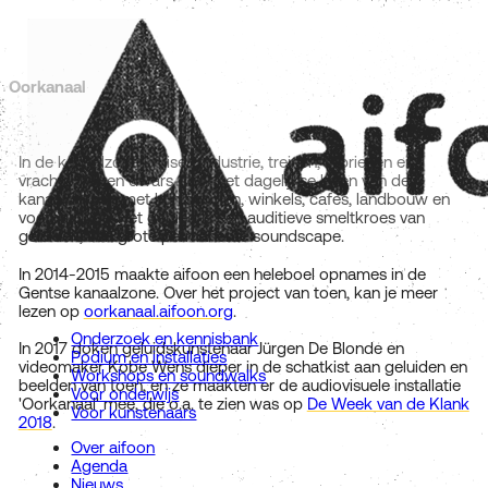
Oorkanaal
In de kanaalzone kruisen industrie, treinen, fabrieken en
vrachtschepen dwars door het dagelijkse leven van de
kanaaldorpen met hun scholen, winkels, cafés, landbouw en
voetbalclubs. Het gebied is een auditieve smeltkroes van
geluiden, één grote permanente soundscape.
In 2014-2015 maakte aifoon een heleboel opnames in de
Gentse kanaalzone. Over het project van toen, kan je meer
lezen op
oorkanaal.aifoon.org
.
Onderzoek en kennisbank
In 2017 doken geluidskunstenaar Jürgen De Blonde en
Podium en installaties
videomaker Kobe Wens dieper in de schatkist aan geluiden en
Workshops en soundwalks
beelden van toen, en ze maakten er de audiovisuele installatie
Voor onderwijs
'Oorkanaal' mee, die o.a. te zien was op
De Week van de Klank
Voor kunstenaars
2018
.
Over aifoon
Agenda
Nieuws