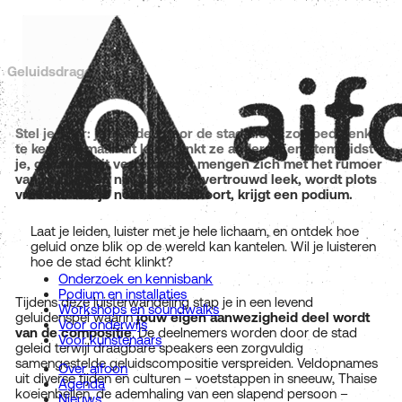
Geluidsdrager
Stel je voor: je wandelt door de stad die je zo goed denkt
te kennen, maar dit keer klinkt ze anders. Een stem gidst
je, geluiden uit verre landen mengen zich met het rumoer
van het hier en nu. Wat eerst vertrouwd leek, wordt plots
vreemd. Wat je normaal niet hoort, krijgt een podium.
Laat je leiden, luister met je hele lichaam, en ontdek hoe
geluid onze blik op de wereld kan kantelen. Wil je luisteren
hoe de stad écht klinkt?
Onderzoek en kennisbank
Podium en installaties
Tijdens deze luisterwandeling stap je in een levend
Workshops en soundwalks
geluidenspel waarin
jouw eigen aanwezigheid deel wordt
Voor onderwijs
van de compositie
. De deelnemers worden door de stad
Voor kunstenaars
geleid terwijl draagbare speakers een zorgvuldig
samengestelde geluidscompositie verspreiden. Veldopnames
Over aifoon
uit diverse tijden en culturen – voetstappen in sneeuw, Thaise
Agenda
koeienbellen, de ademhaling van een slapend persoon –
Nieuws