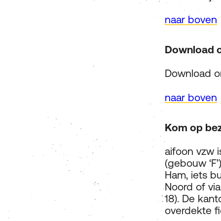
naar boven
Download o
Download o
naar boven
Kom op be
aifoon vzw 
(gebouw ‘F’)
Ham, iets b
Noord of vi
18). De kan
overdekte fi