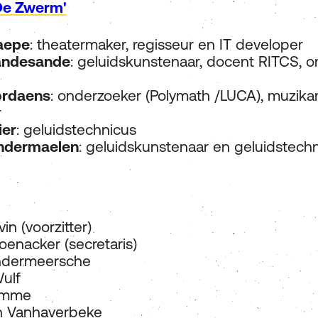
De Zwerm'
aepe
: theatermaker, regisseur en IT developer
andesande
: geluidskunstenaar, docent RITCS, 
ordaens
: onderzoeker (Polymath /LUCA), muzika
r
ier
: geluidstechnicus
ndermaelen
: geluidskunstenaar en geluidstech
in (voorzitter)
oenacker (secretaris)
ndermeersche
ulf
lomme
h Vanhaverbeke