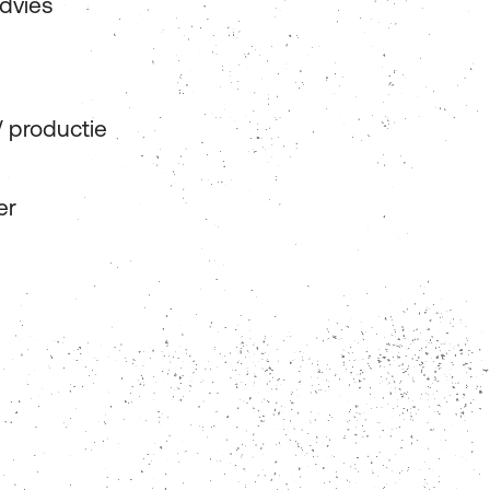
advies
/ productie
er