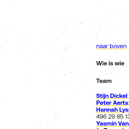
naar boven
Wie is wie
Team
Stijn Dickel
Peter Aerts
Hannah Lys
496 29 85 13
Yasmin Van 