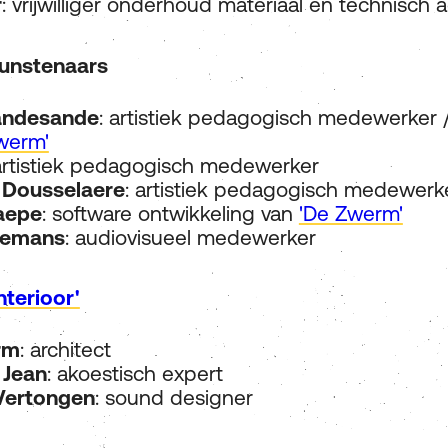
r
: vrijwilliger onderhoud materiaal en technisch 
kunstenaars
andesande
: artistiek pedagogisch medewerker 
werm'
 artistiek pedagogisch medewerker
 Dousselaere
: artistiek pedagogisch medewerk
aepe
: software ontwikkeling van
'De Zwerm'
gemans
: audiovisueel medewerker
Interioor'
rm
: architect
 Jean
: akoestisch expert
Vertongen
: sound designer