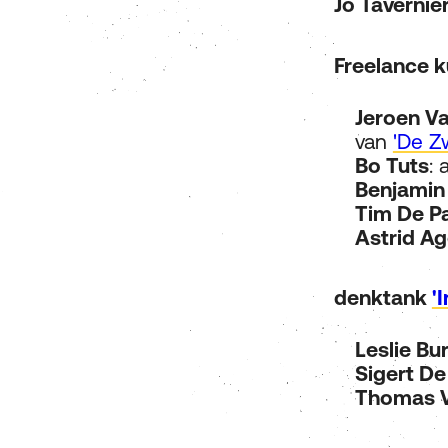
Jo Tavernie
Freelance 
Jeroen V
van
'De Z
Bo Tuts
:
Benjamin
Tim De P
Astrid A
denktank
'
Leslie Bu
Sigert De
Thomas 