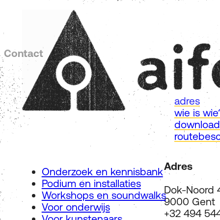
Contact
adres
wie is wie
download
routebesc
Adres
Onderzoek en kennisbank
Podium en installaties
Dok-Noord 
Workshops en soundwalks
9000 Gent
Voor onderwijs
+32 494 544
Voor kunstenaars