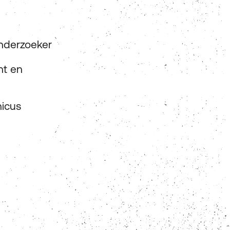
onderzoeker
nt en
nicus