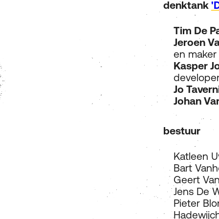
denktank
'
Tim De P
Jeroen V
en maker
Kasper J
develope
Jo Tavern
Johan Va
bestuur
Katleen Uv
Bart Vanh
Geert Va
Jens De W
Pieter B
Hadewijc