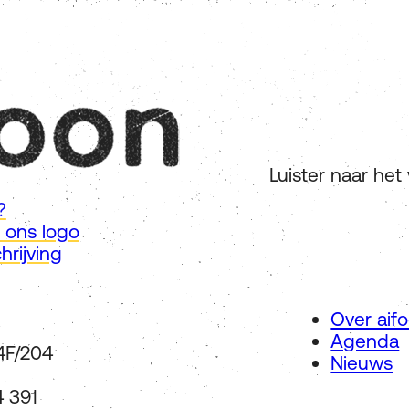
Luister naar het ver
?
 ons logo
hrijving
Over aif
Agenda
4F/204
Nieuws
 391