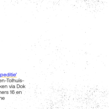
peditie'
en-Tolhuis-
ken via Dok
mers 16 en
ime