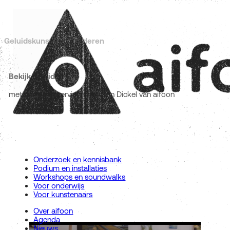
Geluidskunst in Vlaanderen
Bekijk de video
met o.a. een interview met Stijn Dickel van aifoon
Onderzoek en kennisbank
Podium en installaties
Workshops en soundwalks
Voor onderwijs
Voor kunstenaars
Over aifoon
Agenda
Nieuws