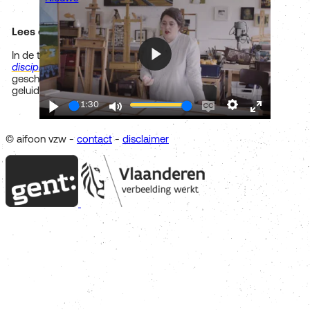
Lees de tekst
In de tekst
Geluidskunst in Vlaanderen: een groeiende
discipline
geeft Kunstenpunt een overzicht van de
Play
geschiedenis en de belangrijkste spelers van de Vlaamse
geluidskunst
11:30
Play
Mute
Enable
Settings
Enter
captions
fullscreen
© aifoon vzw -
contact
-
disclaimer